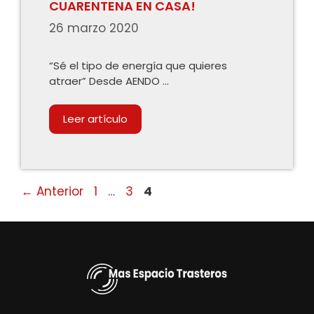
CUARENTENA EN CASA!
26 marzo 2020
“Sé el tipo de energía que quieres
atraer” Desde AENDO …
Leer artículo
Página
Página
Página
←
Anterior
1
…
3
4